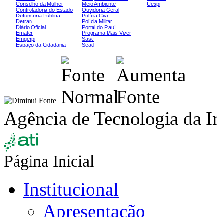
Conselho da Mulher
Meio Ambiente
Uespi
Controladoria do Estado
Ouvidoria Geral
Defensoria Pública
Polícia Civil
Detran
Polícia Militar
Diário Oficial
Portal do Piauí
Emater
Programa Mais Viver
Emgerpi
Sasc
Espaço da Cidadania
Sead
Agência de Tecnologia da I
Página Inicial
Institucional
Apresentação