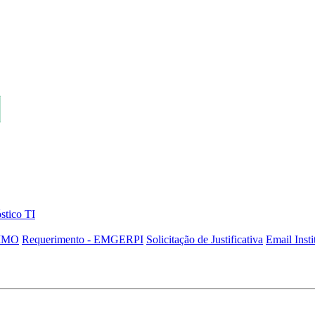
stico TI
SIMO
Requerimento - EMGERPI
Solicitação de Justificativa
Email Insti