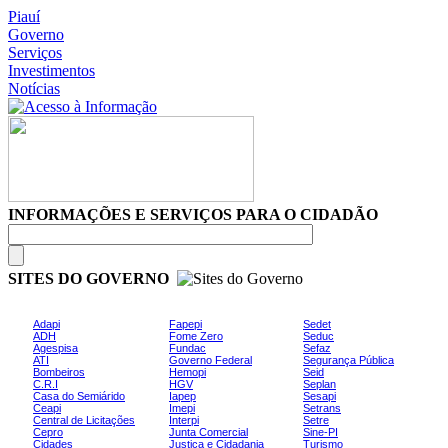
Piauí
Governo
Serviços
Investimentos
Notícias
INFORMAÇÕES E SERVIÇOS PARA O CIDADÃO
SITES DO GOVERNO
Adapi
Fapepi
Sedet
ADH
Fome Zero
Seduc
Agespisa
Fundac
Sefaz
ATI
Governo Federal
Segurança Pública
Bombeiros
Hemopi
Seid
C.R.I
HGV
Seplan
Casa do Semiárido
Iapep
Sesapi
Ceapi
Imepi
Setrans
Central de Licitações
Interpi
Setre
Cepro
Junta Comercial
Sine-PI
Cidades
Justiça e Cidadania
Turismo