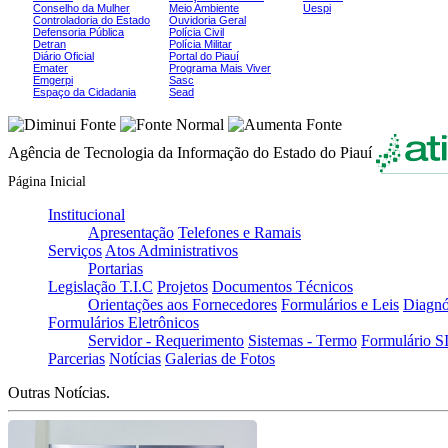
Conselho da Mulher
Meio Ambiente
Uespi
Controladoria do Estado
Ouvidoria Geral
Defensoria Pública
Polícia Civil
Detran
Polícia Militar
Diário Oficial
Portal do Piauí
Emater
Programa Mais Viver
Emgerpi
Sasc
Espaço da Cidadania
Sead
Agência de Tecnologia da Informação do Estado do Piauí
Página Inicial
Institucional
Apresentação
Telefones e Ramais
Serviços
Atos Administrativos
Portarias
Legislação T.I.C
Projetos
Documentos Técnicos
Orientações aos Fornecedores
Formulários e Leis
Diagnó
Formulários Eletrônicos
Servidor - Requerimento
Sistemas - Termo
Formulário 
Parcerias
Notícias
Galerias de Fotos
Outras Notícias.