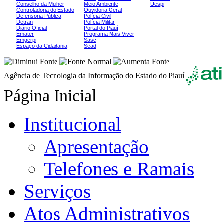
Conselho da Mulher
Meio Ambiente
Uespi
Controladoria do Estado
Ouvidoria Geral
Defensoria Pública
Polícia Civil
Detran
Polícia Militar
Diário Oficial
Portal do Piauí
Emater
Programa Mais Viver
Emgerpi
Sasc
Espaço da Cidadania
Sead
Agência de Tecnologia da Informação do Estado do Piauí
Página Inicial
Institucional
Apresentação
Telefones e Ramais
Serviços
Atos Administrativos