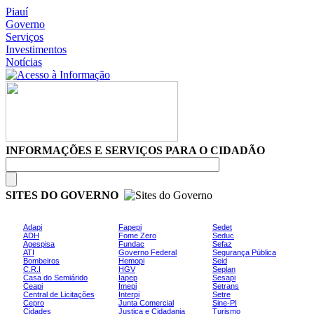
Piauí
Governo
Serviços
Investimentos
Notícias
INFORMAÇÕES E SERVIÇOS PARA O CIDADÃO
SITES DO GOVERNO
Adapi
Fapepi
Sedet
ADH
Fome Zero
Seduc
Agespisa
Fundac
Sefaz
ATI
Governo Federal
Segurança Pública
Bombeiros
Hemopi
Seid
C.R.I
HGV
Seplan
Casa do Semiárido
Iapep
Sesapi
Ceapi
Imepi
Setrans
Central de Licitações
Interpi
Setre
Cepro
Junta Comercial
Sine-PI
Cidades
Justiça e Cidadania
Turismo