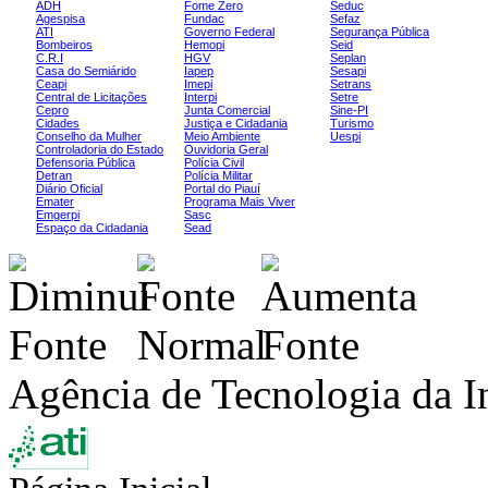
ADH
Fome Zero
Seduc
Agespisa
Fundac
Sefaz
ATI
Governo Federal
Segurança Pública
Bombeiros
Hemopi
Seid
C.R.I
HGV
Seplan
Casa do Semiárido
Iapep
Sesapi
Ceapi
Imepi
Setrans
Central de Licitações
Interpi
Setre
Cepro
Junta Comercial
Sine-PI
Cidades
Justiça e Cidadania
Turismo
Conselho da Mulher
Meio Ambiente
Uespi
Controladoria do Estado
Ouvidoria Geral
Defensoria Pública
Polícia Civil
Detran
Polícia Militar
Diário Oficial
Portal do Piauí
Emater
Programa Mais Viver
Emgerpi
Sasc
Espaço da Cidadania
Sead
Agência de Tecnologia da I