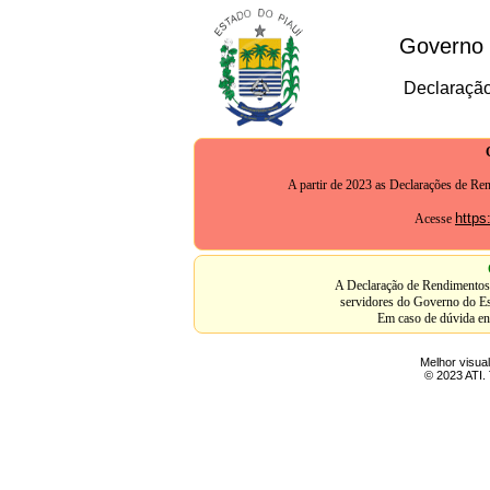
Governo 
Declaraçã
A partir de 2023 as Declarações de Re
https
Acesse
A Declaração de Rendimentos 
servidores do Governo do Es
Em caso de dúvida en
Melhor visua
© 2023 ATI. 