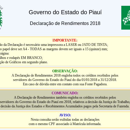
Governo do Estado do Piauí
Declaração de Rendimentos 2018
IMPORTANTE:
são da Declaração é necessário uma impressora a LASER ou JATO DE TINTA;
o papel deve ser A4 - TODAS as margens devem ser iguais a 15 (quinze) mm;
página:
alhos e rodapés EM BRANCO;
o de Gráficos em segundo plano.
OBSERVAÇÃO:
A Declaração de Rendimentos 2018 engloba todos os créditos recebidos pelos
servidores do Governo do Estado do Piauí do dia 01/01/2018 a 31/12/2018.
Em caso de dúvida entre em contato com sua Fonte Pagadora.
COMUNICADO:
A Declaração de Rendimentos também engloba os créditos recebidos pelos
servidores do Governo do Estado do Piauí em 2018, relativos a decisão da Justiça do Trabalho
decisão da Justiça dos Estados e Recebimentos Acumulados pagos pela Secretaria de Fazenda.
AVISO:
Nesta consulta serão exibidas todas as declarações
com o mesmo CPF associado à Matrícula informada.