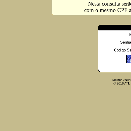
Nesta consulta serã
com o mesmo CPF ass
Senha
Código S
Melhor visua
© 2018 ATI. 